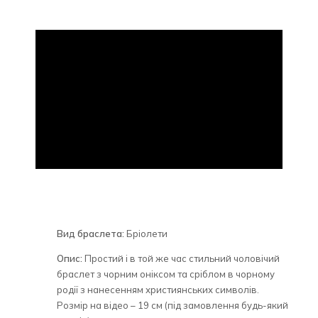
Вид браслета:
Бріолети
Опис:
Простий і в той же час стильний чоловічий
браслет з чорним оніксом та сріблом в чорному
родії з нанесенням християнських символів.
Розмір на відео – 19 см (під замовлення будь-який