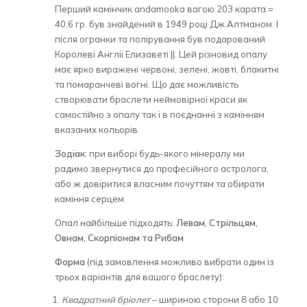
Перший камінчик andamooka вагою 203 карата =
40,6 гр. був знайдений в 1949 році Дж.Алтманом. І
після огранки та полірування був подарований
Королеві Англії Елизаветі ||. Цей різновид опалу
має ярко виражені червоні, зелені, жовті, блакитні
та помаранчеві вогні. Що дає можливість
створювати браслети неймовірної краси як
самостійно з опалу так і в поєднанні з камінням
вказаних кольорів
Зодіак:
при виборі будь-якого мінералу ми
радимо звернутися до професійного астролога,
або ж довіритися власним почуттям та обирати
каміння серцем
Опал найбільше підходять:
Левам, Стрільцям,
Овнам, Скорпіонам та Рибам
Форма
(під замовлення можливо вибрати один із
трьох варіантів для вашого браслету):
Квадратний бріолет
– шириною сторони 8 або 10