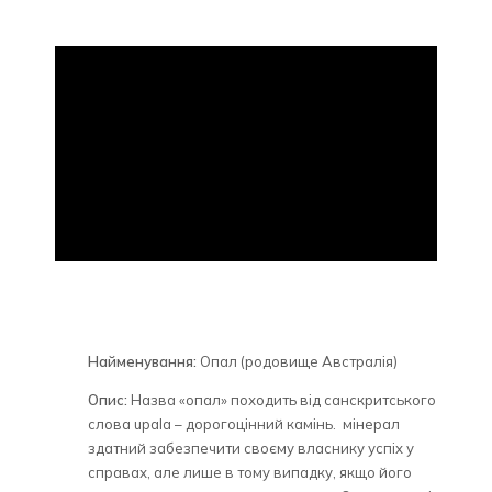
Найменування:
Опал (родовище Австралія)
Опис:
Назва «опал» походить від санскритського
слова upala – дорогоцінний камінь. мінерал
здатний забезпечити своєму власнику успіх у
справах, але лише в тому випадку, якщо його