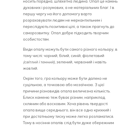
носить порядна, шляхетна людина. Опал це камінь
духовних і розумових, а не матеріальних благ. І в
першу чергу на його допомогу варто
розраховувати людям не меркантильним і
переслідують позитивні цілі, а також прагнуть до
саморозвитку. Опал добре підходить творчим
особистостям.
Види опалу можуть бути самого різного кольору, в
тому числі: чорний, білий, синій, фіолетовий
(світлий і темний),
зелений, червоний і навіть
жовтий.
Окрім того, гра кольору може бути далеко не
суцільною, а точковою або мозаїчною. З цієї
причини різновидів опала величезна кількість.
Блиск каменю теж буває різним, наприклад,
скляним або восковим. Хоча рівень твердості
опала вище середнього, він все одно крихкий і
при достатньому тиску може легко розламатися.
Тому в носіння опалів слід бути дуже обережним