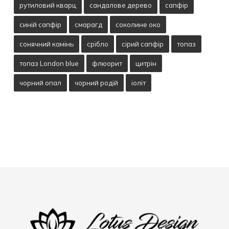
рутиловий кварц
сандалове дерево
сапфір
синій сапфір
смарагд
соколине око
сонячний камінь
срібло
сірий сапфір
топаз
топаз London blue
флюорит
цитрін
чорний опал
чорний родій
іоліт