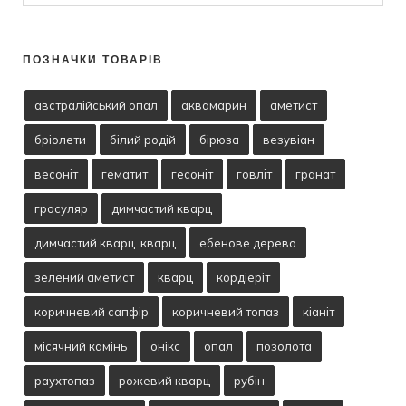
ПОЗНАЧКИ ТОВАРІВ
австралійський опал
аквамарин
аметист
бріолети
білий родій
бірюза
везувіан
весоніт
гематит
гесоніт
говліт
гранат
гросуляр
димчастий кварц
димчастий кварц. кварц
ебенове дерево
зелений аметист
кварц
кордіеріт
коричневий сапфір
коричневий топаз
кіаніт
місячний камінь
онікс
опал
позолота
раухтопаз
рожевий кварц
рубін