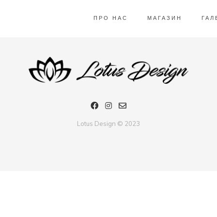
обота. Сидить також комфортно. Швидко звикаєш і потім взагал
ПРО НАС
МАГАЗИН
ГАЛ
Lotus Design © 2023