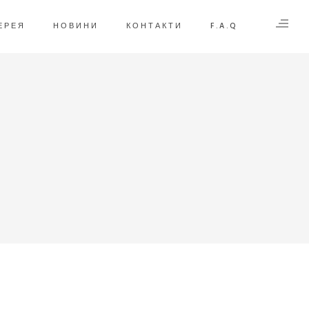
і його на руці не відчуваєш. Дуже задоволений
ЕРЕЯ
НОВИНИ
КОНТАКТИ
F.A.Q