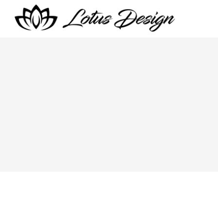
Загалом – річ стильна. Видно, що авторська р