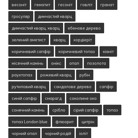
весоніт
гематит
гесоніт
говліт
гранат
гросуляр
димчастий кварц
димчастий кварц. кварц
ебенове дерево
зелений аметист
кварц
кордіеріт
коричневий сапфір
коричневий топаз
кіаніт
місячний камінь
онікс
опал
позолота
раухтопаз
рожевий кварц
рубін
рутиловий кварц
сандалове дерево
сапфір
синій сапфір
смарагд
соколине око
сонячний камінь
срібло
сірий сапфір
топаз
топаз London blue
флюорит
цитрін
чорний опал
чорний родій
іоліт