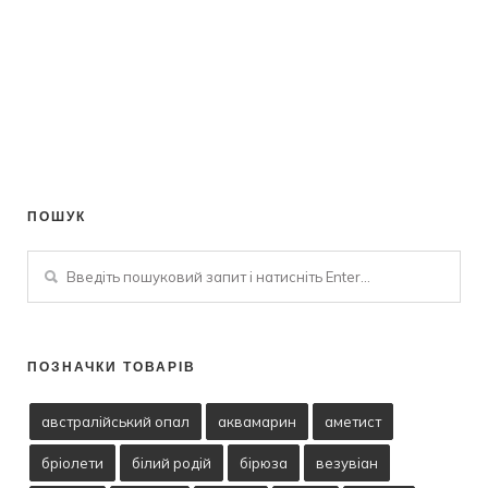
ПОШУК
ПОЗНАЧКИ ТОВАРІВ
австралійський опал
аквамарин
аметист
бріолети
білий родій
бірюза
везувіан