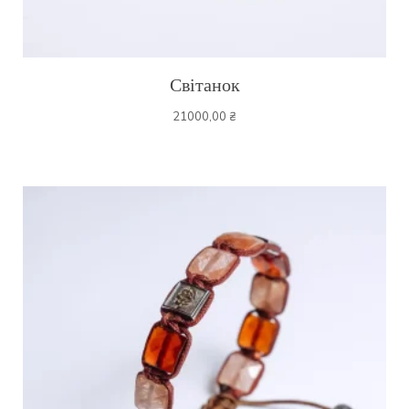
Світанок
21000,00
₴