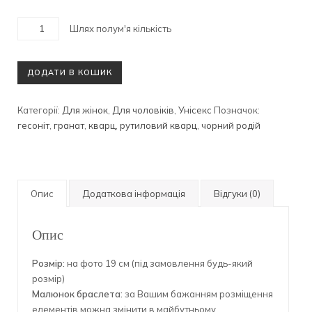
Шлях полум'я кількість
ДОДАТИ В КОШИК
Категорії:
Для жінок
,
Для чоловіків
,
Унісекс
Позначок:
гесоніт
,
гранат
,
кварц
,
рутиловий кварц
,
чорний родій
Опис
Додаткова інформація
Відгуки (0)
Опис
Розмір:
на фото 19 см (під замовлення будь-який
розмір)
Малюнок браслета:
за Вашим бажанням розміщення
елементів можна змінити в майбутньому