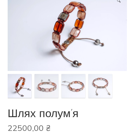
🔍
Шлях полум’я
22500,00
₴