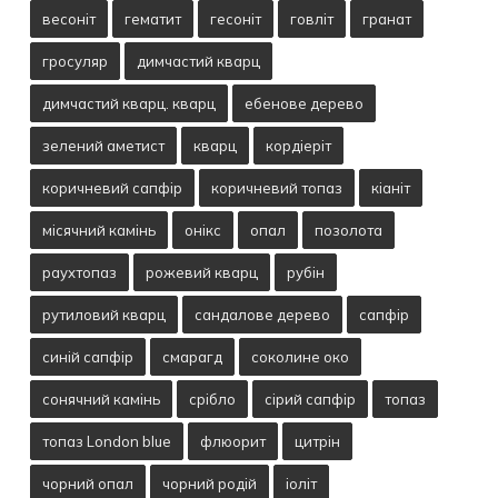
весоніт
гематит
гесоніт
говліт
гранат
гросуляр
димчастий кварц
димчастий кварц. кварц
ебенове дерево
зелений аметист
кварц
кордіеріт
коричневий сапфір
коричневий топаз
кіаніт
місячний камінь
онікс
опал
позолота
раухтопаз
рожевий кварц
рубін
рутиловий кварц
сандалове дерево
сапфір
синій сапфір
смарагд
соколине око
сонячний камінь
срібло
сірий сапфір
топаз
топаз London blue
флюорит
цитрін
чорний опал
чорний родій
іоліт