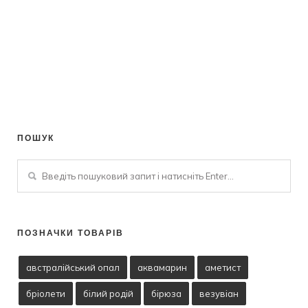
ПОШУК
ПОЗНАЧКИ ТОВАРІВ
австралійський опал
аквамарин
аметист
бріолети
білий родій
бірюза
везувіан