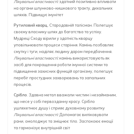
Лікувальні властивості:
здатний позитивно впливати
на органи шлунково-кишкового тракту, дихальних
шляхів. Підвищує імунітет
Рутиловий кварц.
Стародавній талісман. Полегшує
своєму власнику шлях до багатства та успіху.
Мудреці Сходу вірили у здатність кварцу
уповільнювати процеси старіння. Камінь позбавляє
смутку і туги, наділяє людину даром передбачення.
Лікувальні властивості:
камінь використовують як
засіб для покращення роботи імунної системи та
підвищення захисних функцій організму, полегшує
перебіг простудних захворювань та запальних
процесів.
Срібло
. Здавна метал вважали чистим і незайманим,
що несе у собі первозданну красу. Срібло
ушляхетнює душу і сприяє духовному розвитку
Лікувальні властивості:
Допомагає виліковувати
рани, омолоджує та зміцнює тіло. Заспокоює емоції
та гармонізує внутрішній світ