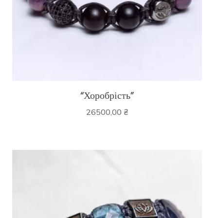
“Хоробрість”
26500,00
₴