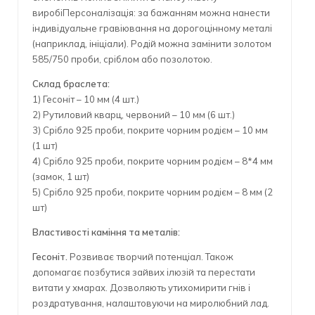
виробіПерсоналізація: за бажанням можна нанести
індивідуальне гравіювання на дорогоцінному металі
(наприклад, ініціали). Родій можна замінити золотом
585/750 проби, сріблом або позолотою.
Склад браслета:
1) Гесоніт – 10 мм (4 шт.)
2) Рутиловий кварц, червоний – 10 мм (6 шт.)
3) Срібло 925 проби, покрите чорним родієм – 10 мм
(1 шт)
4) Срібло 925 проби, покрите чорним родієм – 8*4 мм
(замок, 1 шт)
5) Срібло 925 проби, покрите чорним родієм – 8 мм (2
шт)
Властивості каміння та металів:
Гесоніт.
Розвиває творчий потенціал. Також
допомагає позбутися зайвих ілюзій та перестати
витати у хмарах. Дозволяють утихомирити гнів і
роздратування, налаштовуючи на миролюбний лад.