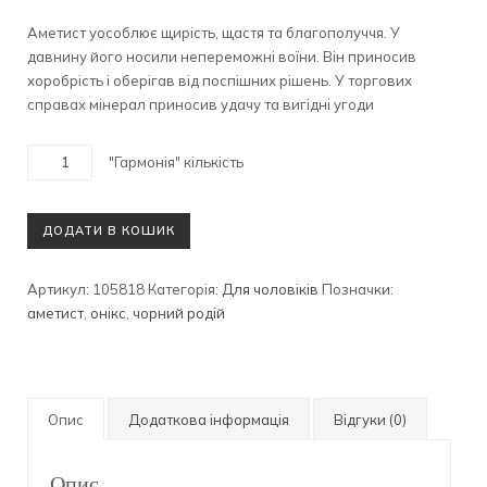
Аметист уособлює щирість, щастя та благополуччя. У
давнину його носили непереможні воїни. Він приносив
хоробрість і оберігав від поспішних рішень. У торгових
справах мінерал приносив удачу та вигідні угоди
"Гармонія" кількість
ДОДАТИ В КОШИК
Артикул:
105818
Категорія:
Для чоловіків
Позначки:
аметист
,
онікс
,
чорний родій
Опис
Додаткова інформація
Відгуки (0)
Опис