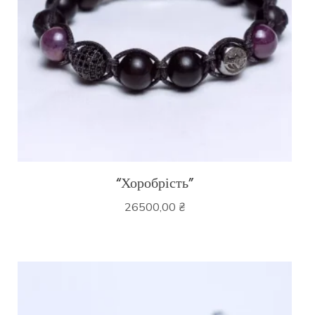
“Хоробрість”
26500,00
₴