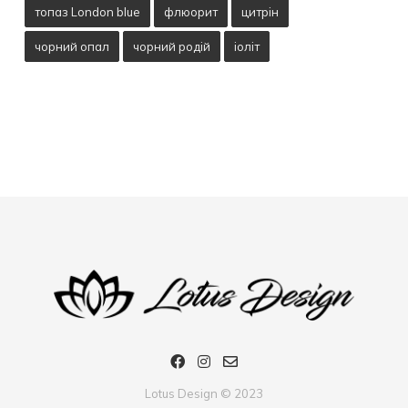
топаз London blue
флюорит
цитрін
чорний опал
чорний родій
іоліт
Lotus Design © 2023