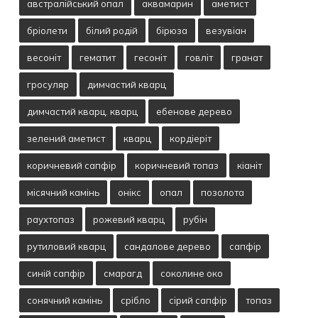
австралійський опал
аквамарин
аметист
бріолети
білий родій
бірюза
везувіан
весоніт
гематит
гесоніт
говліт
гранат
гросуляр
димчастий кварц
димчастий кварц. кварц
ебенове дерево
зелений аметист
кварц
кордіеріт
коричневий сапфір
коричневий топаз
кіаніт
місячний камінь
онікс
опал
позолота
раухтопаз
рожевий кварц
рубін
рутиловий кварц
сандалове дерево
сапфір
синій сапфір
смарагд
соколине око
сонячний камінь
срібло
сірий сапфір
топаз