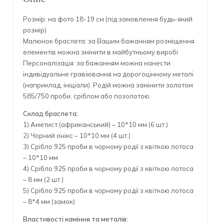
Розмір: на фото 18-19 см (під замовлення будь-який
розмір)
Малюнок браслета: за Вашим бажанням розміщення
елементів можна змінити в майбутньому виробі
Персоналізація: за бажанням можна нанести
індивідуальне гравіювання на дорогоцінному металі
(наприклад, ініціали). Родій можна замінити золотом
585/750 проби, сріблом або позолотою.
Склад браслета:
1) Аметист (африканський) – 10*10 мм (6 шт.)
2) Чорний онікс – 10*10 мм (4 шт.)
3) Срібло 925 проби в чорному родії з квіткою лотоса
– 10*10 мм
4) Срібло 925 проби в чорному родії з квіткою лотоса
– 8 мм (2 шт.)
5) Срібло 925 проби в чорному родії з квіткою лотоса
– 8*4 мм (замок)
Властивості каміння та металів: