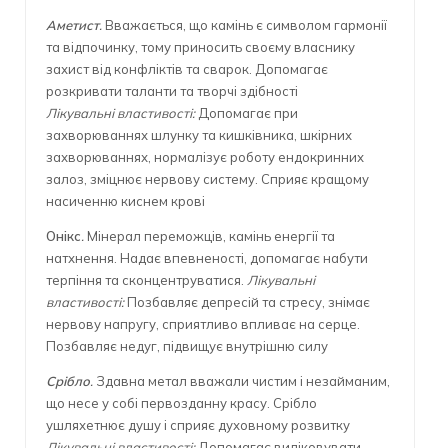
Аметист
.
Вважається, що камінь є символом гармонії
та відпочинку, тому приносить своєму власнику
захист від конфліктів та сварок. Допомагає
розкривати таланти та творчі здібності
Лікувальні властивості:
Допомагає при
захворюваннях шлунку та кишківника, шкірних
захворюваннях, нормалізує роботу ендокринних
залоз, зміцнює нервову систему. Сприяє кращому
насиченню киснем крові
Онікс
.
Мінерал переможців, камінь енергії та
натхнення. Надає впевненості, допомагає набути
терпіння та сконцентруватися.
Лікувальні
властивості:
Позбавляє депресій та стресу, знімає
нервову напругу, сприятливо впливає на серце.
Позбавляє недуг, підвищує внутрішню силу
Срібло
.
Здавна метал вважали чистим і незайманим,
що несе у собі первозданну красу. Срібло
ушляхетнює душу і сприяє духовному розвитку
Лікувальні властивості:
Допомагає виліковувати