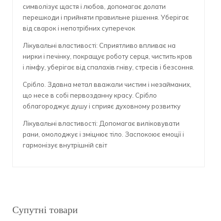
символізує щастя і любов, допомагає долати
перешкоди і прийняти правильне рішення. Уберігає
від сварок і непотрібних суперечок
Лікувальні властивості: Сприятливо впливає на
нирки і печінку, покращує роботу серця, чистить кров
і лімфу, уберігає від спалахів гніву, стресів і безсоння.
Срібло. Здавна метал вважали чистим і незайманих,
що несе в собі первозданну красу. Срібло
облагороджує душу і сприяє духовному розвитку
Лікувальні властивості: Допомагає виліковувати
рани, омолоджує і зміцнює тіло. Заспокоює емоції і
гармонізує внутрішній світ
Супутні товари