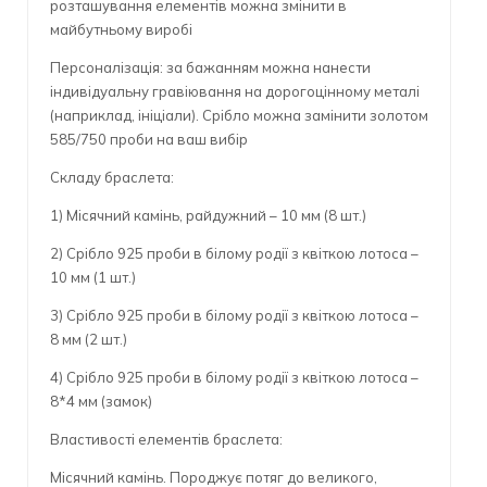
розташування елементів можна змінити в
майбутньому виробі
Персоналізація: за бажанням можна нанести
індивідуальну гравіювання на дорогоцінному металі
(наприклад, ініціали). Срібло можна замінити золотом
585/750 проби на ваш вибір
Складу браслета:
1) Місячний камінь, райдужний – 10 мм (8 шт.)
2) Срібло 925 проби в білому родії з квіткою лотоса –
10 мм (1 шт.)
3) Срібло 925 проби в білому родії з квіткою лотоса –
8 мм (2 шт.)
4) Срібло 925 проби в білому родії з квіткою лотоса –
8*4 мм (замок)
Властивості елементів браслета:
Місячний камінь. Породжує потяг до великого,