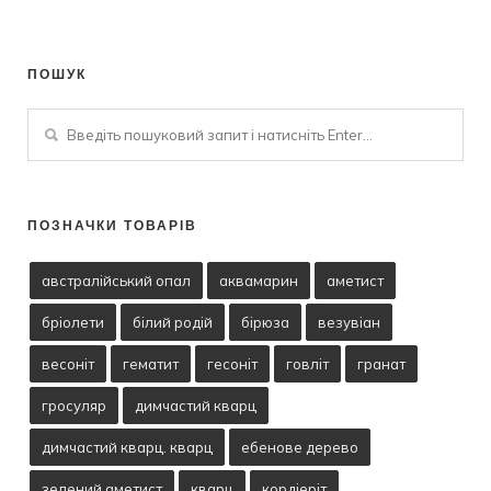
ПОШУК
ПОЗНАЧКИ ТОВАРІВ
австралійський опал
аквамарин
аметист
бріолети
білий родій
бірюза
везувіан
весоніт
гематит
гесоніт
говліт
гранат
гросуляр
димчастий кварц
димчастий кварц. кварц
ебенове дерево
зелений аметист
кварц
кордіеріт