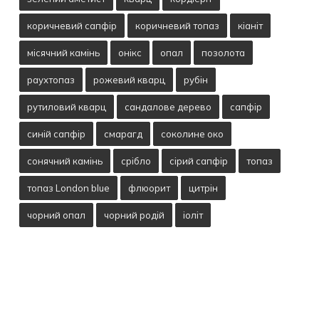
коричневий сапфір
коричневий топаз
кіаніт
місячний камінь
онікс
опал
позолота
раухтопаз
рожевий кварц
рубін
рутиловий кварц
сандалове дерево
сапфір
синій сапфір
смарагд
соколине око
сонячний камінь
срібло
сірий сапфір
топаз
топаз London blue
флюорит
цитрін
чорний опал
чорний родій
іоліт